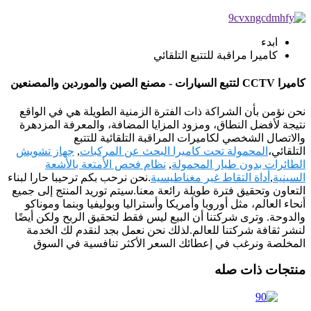
ابدء
كاميرا مراقبة للتتبع التلقائي
كاميرا CCTV لتتبع السيارات - مصنع الصين والموردين والمصنعين
نحن نؤمن بأن الشراكة ذات الفترة الزمنية الطويلة هي في الواقع
نتيجة لأفضل النطاق، ومزود المزايا المضافة، والمعرفة المزدهرة
والاتصال الشخصي لكاميرات المراقبة التلقائية للتتبع
التلقائي،
المحمولة تحت كاميرا البحث عن المركبات
,
جهاز تشويش
الطائرات بدون طيار المحمولة
,
نظام فحص الأمتعة بالأشعة
السينية
,
أداة التقاط غير مغناطيسية
.نحن نرحب بكم ترحيبا حارا لبناء
التعاون وتحقيق فترة طويلة رائعة معنا.سيتم توريد المنتج إلى جميع
أنحاء العالم، مثل أوروبا وأمريكا وأستراليا وبوليفيا وبنما وموناكو
والدوحة. وترى شركتنا أن البيع ليس فقط لتحقيق الربح ولكن أيضًا
لنشر ثقافة شركتنا للعالم.لذلك نحن نعمل بجد لنقدم لك الخدمة
المخلصة ونرغب في إعطائك السعر الأكثر تنافسية في السوق
منتجات ذات صله