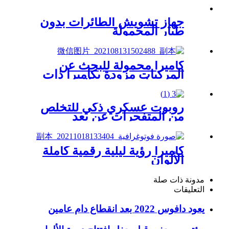
جهاز تشويش الطائرات بدون
طيار المحمولة
كاميرا محمولة للبحث عن
المركبات مزودة بكاميرا ذات
زاوية واسعة عالية الدقة
روبوت عسكري ذكي للتخلص
من المتفجرات عن بعد
كاميرا رؤية ليلية رقمية كاملة
الألوان
مدونة ذات صلة
التعليقات
يعود دافوس 2022 بعد انقطاع دام عامين