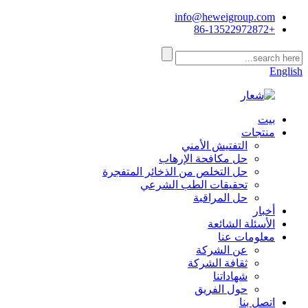
info@heweigroup.com
+86-13522972872
English
بيت
منتجات
التفتيش الأمني
حل مكافحة الإرهاب
حل التخلص من الذخائر المتفجرة
تحقيقات الطب الشرعي
حل المراقبة
أخبار
الأسئلة الشائعة
معلومات عنا
عن الشركة
ثقافة الشركة
شهاداتنا
حول الفريق
اتصل بنا