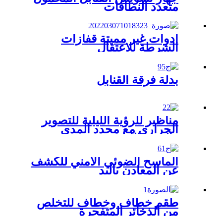
متعدد النطاقات
أدوات غير مميتة قفازات
الشرطة للاعتقال
بدلة فرقة القنابل
مناظير للرؤية الليلية للتصوير
الحراري مع محدد المدى
والرؤية الليلية
الماسح الضوئي الأمني ​​للكشف
عن المعادن باليد
طقم خطاف وخطاف للتخلص
من الذخائر المتفجرة