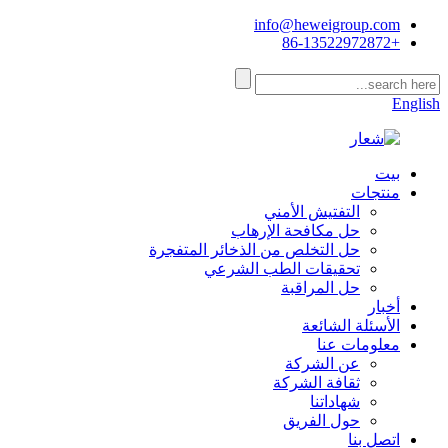
info@heweigroup.com
+86-13522972872
English
بيت
منتجات
التفتيش الأمني
حل مكافحة الإرهاب
حل التخلص من الذخائر المتفجرة
تحقيقات الطب الشرعي
حل المراقبة
أخبار
الأسئلة الشائعة
معلومات عنا
عن الشركة
ثقافة الشركة
شهاداتنا
حول الفريق
اتصل بنا