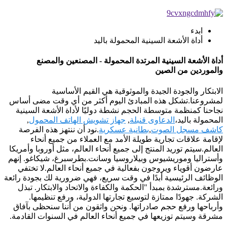
ابدء
أداة الأشعة السينية المحمولة باليد
أداة الأشعة السينية المرتدة المحمولة - المصنعين والمصنع
والموردين من الصين
الابتكار والجودة الجيدة والموثوقية هي القيم الأساسية
لمشروعنا.تشكل هذه المبادئ اليوم أكثر من أي وقت مضى أساس
نجاحنا كمنظمة متوسطة الحجم نشطة دوليًا لأداة الأشعة السينية
المحمولة باليد،
الدعاوى قنبلة
,
جهاز تشويش الهاتف المحمول
,
كاشف مسجل الصوت
,
بطانية عسكرية
.نود أن ننتهز هذه الفرصة
لإقامة علاقات تجارية طويلة الأمد مع العملاء من جميع أنحاء
العالم.سيتم توريد المنتج إلى جميع أنحاء العالم، مثل أوروبا وأمريكا
وأستراليا وموريشيوس وبيلاروسيا وسانت.بطرسبرغ، شيكاغو. إنهم
عارضون أقوياء ويروجون بفعالية في جميع أنحاء العالم.لا تختفي
الوظائف الرئيسية أبدًا في وقت سريع، فهي ضرورية لك بجودة رائعة
ورائعة.مسترشدة بمبدأ "الحكمة والكفاءة والاتحاد والابتكار. تبذل
الشركة. جهودًا ممتازة لتوسيع تجارتها الدولية، ورفع تنظيمها.
وأرباحها ورفع حجم صادراتها. ونحن واثقون من أننا سنحظى بآفاق
مشرقة وسيتم توزيعها في جميع أنحاء العالم في السنوات القادمة.