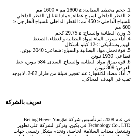
1. حجم مخطط البطانية: ≤ 1600 مم × 1600 مم
2. القطر الداخلي لسياج غطاء إخماد القنابل: القطر الداخلي
للسياج الداخلي ≤ 450 مم؛ القطر الداخلي للسياج الخارجي ≤
600 مم
3. وزن البطانية والسياج: ≤ 29.75 كجم
4. أداء تسرب الماء لمواد البطانية والغطاء، الضغط
الهيدروستاتيكي: >12 كيلو باسكال
5. قوة تحمل مواد البطانية والسياج: شعاعي: 3040 نيوتن،
قطاعي: 1930 نيوتن
6. قوة تمزق مواد البطانية والسياج: السدى: 584 نيوتن، خط
العرض: 309 نيوتن
7. أداء مضاد للانفجار: عند تفجير قنبلة من طراز 82-2، لا يوجد
ثقب في الهدف المحاكي.
تعريف بالشركة
في عام 2008، تم تأسيس شركة Beijing Hewei Yongtai
Technology Co., LTD في بكين. وتركز الشركة على تطوير
وتشغيل معدات السلامة الخاصة، وتخدم بشكل رئيسي جهات