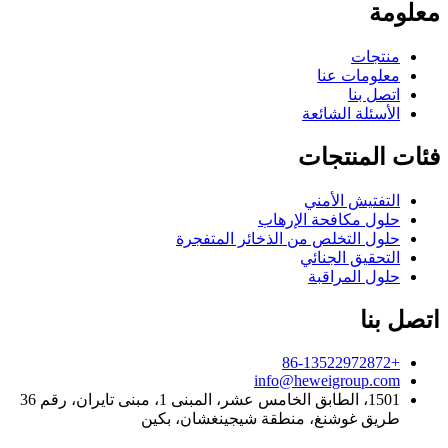
معلومة
منتجات
معلومات عنا
اتصل بنا
الأسئلة الشائعة
فئات المنتجات
التفتيش الأمني
حلول مكافحة الإرهاب
حلول التخلص من الذخائر المتفجرة
التحقيق الجنائي
حلول المراقبة
اتصل بنا
+86-13522972872
info@heweigroup.com
1501، الطابق الخامس عشر، المبنى 1، مبنى تايران، رقم 36
طريق غوشنغ، منطقة شيجينغشان، بكين