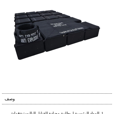
وصف
المواد الرئيسية لـ
بطانية مضادة للقنابل الباليستية
قماش