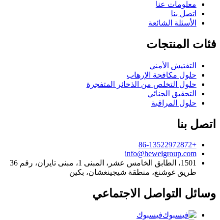
معلومات عنا
اتصل بنا
الأسئلة الشائعة
فئات المنتجات
التفتيش الأمني
حلول مكافحة الإرهاب
حلول التخلص من الذخائر المتفجرة
التحقيق الجنائي
حلول المراقبة
اتصل بنا
+86-13522972872
info@heweigroup.com
1501، الطابق الخامس عشر، المبنى 1، مبنى تايران، رقم 36
طريق غوشنغ، منطقة شيجينغشان، بكين
وسائل التواصل الاجتماعي
فيسبوك